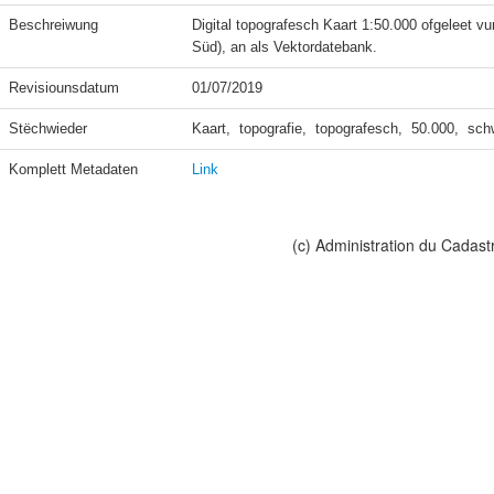
Beschreiwung
Digital topografesch Kaart 1:50.000 ofgeleet vu
Süd), an als Vektordatebank.
Revisiounsdatum
01/07/2019
Stëchwieder
Kaart,  topografie,  topografesch,  50.000,  sc
Komplett Metadaten
Link
(c) Administration du Cadast