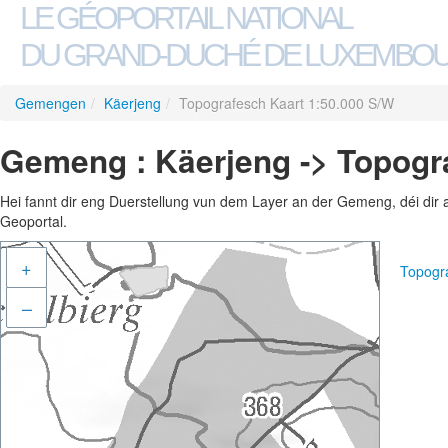
LE GÉOPORTAIL NATIONAL
DU GRAND-DUCHÉ DE LUXEMBO
Gemengen
/
Käerjeng
/
Topografesch Kaart 1:50.000 S/W
Gemeng : Käerjeng -> Topogr
Hei fannt dir eng Duerstellung vun dem Layer an der Gemeng, déi dir 
Geoportal.
+
Topogr
–