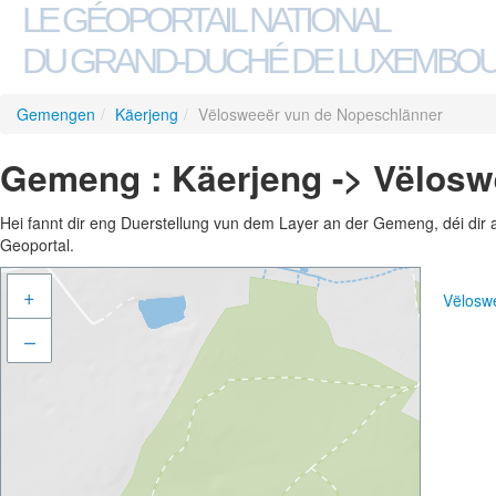
LE GÉOPORTAIL NATIONAL
DU GRAND-DUCHÉ DE LUXEMBO
Gemengen
/
Käerjeng
/
Vëlosweeër vun de Nopeschlänner
Gemeng : Käerjeng -> Vëlosw
Hei fannt dir eng Duerstellung vun dem Layer an der Gemeng, déi dir 
Geoportal.
+
Vëlosw
–