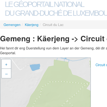
LE GÉOPORTAIL NATIONAL
DU GRAND-DUCHÉ DE LUXEMBO
Gemengen
/
Käerjeng
/
Circuit du Lac
Gemeng : Käerjeng -> Circuit
Hei fannt dir eng Duerstellung vun dem Layer an der Gemeng, déi dir 
Geoportal.
+
Circuit
–