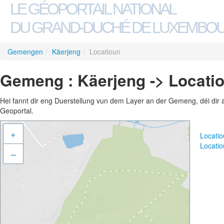
LE GÉOPORTAIL NATIONAL
DU GRAND-DUCHÉ DE LUXEMBO
Gemengen
/
Käerjeng
/
Locatioun
Gemeng : Käerjeng -> Locati
Hei fannt dir eng Duerstellung vun dem Layer an der Gemeng, déi dir 
Geoportal.
+
Locati
Locati
–