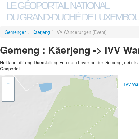
LE GÉOPORTAIL NATIONAL
DU GRAND-DUCHÉ DE LUXEMBO
Gemengen
/
Käerjeng
/
IVV Wanderungen (Event)
Gemeng : Käerjeng -> IVV Wa
Hei fannt dir eng Duerstellung vun dem Layer an der Gemeng, déi dir 
Geoportal.
+
IVV Wa
–