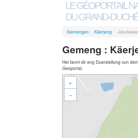
LE GÉOPORTAIL N
DU GRAND-DUCHÉ
Gemengen
/
Käerjeng
/
Jakobswe
Gemeng : Käerj
Hei fannt dir eng Duerstellung vun de
Geoportal.
+
–