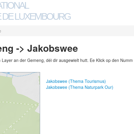
ATIONAL
 DE LUXEMBOURG
e
eng -> Jakobswee
m Layer an der Gemeng, déi dir ausgewielt hutt. Ee Klick op den Numm 
Jakobswee (Thema Tourismus)
Jakobswee (Thema Naturpark Our)