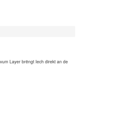
vum Layer brëngt Iech direkt an de