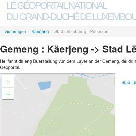
LE GÉOPORTAIL NATIONAL
DU GRAND-DUCHÉ DE LUXEMBO
Gemengen
/
Käerjeng
/
Stad Lëtzebuerg - Pufferzon
Gemeng : Käerjeng -> Stad Lë
Hei fannt dir eng Duerstellung vun dem Layer an der Gemeng, déi dir 
Geoportal.
+
Stad Lë
–