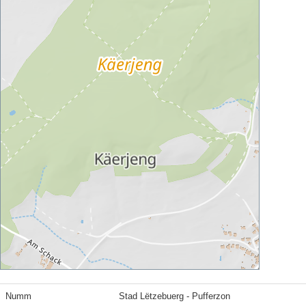
Numm
Stad Lëtzebuerg - Pufferzon