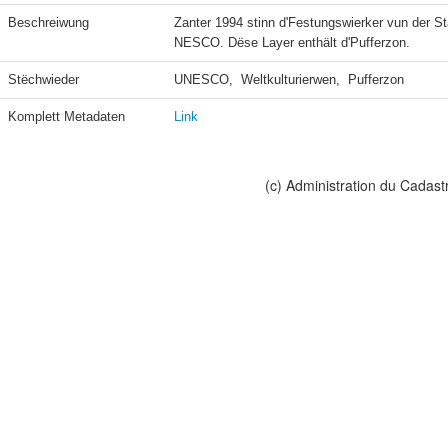
Beschreiwung
Zanter 1994 stinn d'Festungswierker vun der St
NESCO. Dëse Layer enthält d'Pufferzon.
Stëchwieder
UNESCO,  Weltkulturierwen,  Pufferzon
Komplett Metadaten
Link
(c) Administration du Cadast