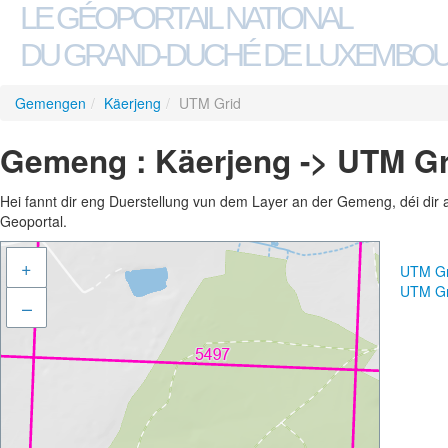
LE GÉOPORTAIL NATIONAL
DU GRAND-DUCHÉ DE LUXEMBO
Gemengen
/
Käerjeng
/
UTM Grid
Gemeng : Käerjeng -> UTM Gr
Hei fannt dir eng Duerstellung vun dem Layer an der Gemeng, déi dir 
Geoportal.
+
UTM Gr
UTM Gr
–