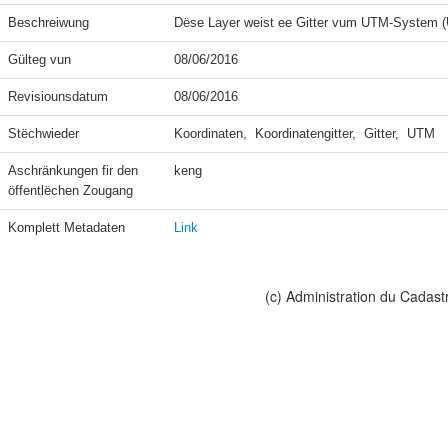
Beschreiwung
Dëse Layer weist ee Gitter vum UTM-System (
Gülteg vun
08/06/2016
Revisiounsdatum
08/06/2016
Stëchwieder
Koordinaten,  Koordinatengitter,  Gitter,  UTM
Aschränkungen fir den 
keng
öffentlëchen Zougang
Komplett Metadaten
Link
(c) Administration du Cadast