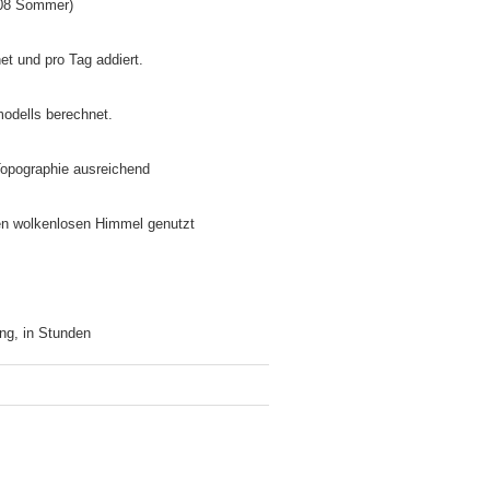
5/08 Sommer)
net und pro Tag addiert.
modells berechnet.
 Topographie ausreichend
inen wolkenlosen Himmel genutzt
ng, in Stunden