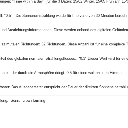
telungen: "Time within a day" (für die 3 Daten: 15/02 Winter, 15/05 Frühjahr, 1
vall: "0,5" - Die Sonneneinstrahlung wurde für Intervalle von 30 Minuten berech
- und Ausrichtungsinformationen: Diese werden anhand des digitalen Gelände
er azimutalen Richtungen: 32 Richtungen. Diese Anzahl ist für eine komplexe
 Anteil des globalen normalen Strahlungsflusses.: "0,3" Dieser Wert wird für e
gsanteil, der durch die Atmosphäre dringt: 0,5 für einen wolkenlosen Himmel
Raster: Das Ausgaberaster entspricht der Dauer der direkten Sonneneinstrahlu
lung,  Sonn,  urban farming