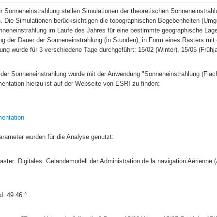
r Sonneneinstrahlung stellen Simulationen der theoretischen Sonneneinstrahl
n. Die Simulationen berücksichtigen die topographischen Begebenheiten (Umgeb
nneneinstrahlung im Laufe des Jahres für eine bestimmte geographische Lage.
g der Dauer der Sonneneinstrahlung (in Stunden), in Form eines Rasters mit 
ng wurde für 3 verschiedene Tage durchgeführt: 15/02 (Winter), 15/05 (Frühj
 der Sonneneinstrahlung wurde mit der Anwendung "Sonneneinstrahlung (Fläch
mentation hierzu ist auf der Webseite von ESRI zu finden: 
entation
arameter wurden für die Analyse genutzt:
ad: 49.46 °