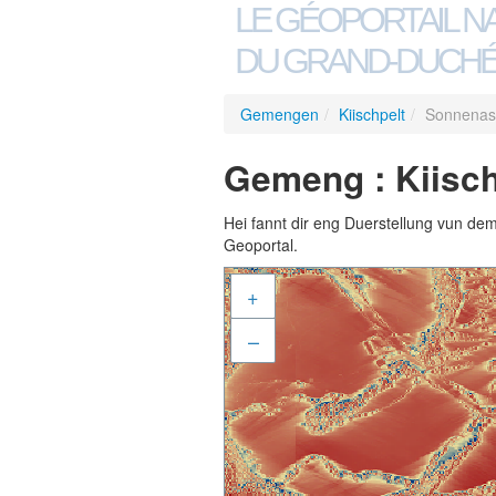
LE GÉOPORTAIL N
DU GRAND-DUCHÉ
Gemengen
/
Kiischpelt
/
Sonnenast
Gemeng : Kiisch
Hei fannt dir eng Duerstellung vun de
Geoportal.
+
–