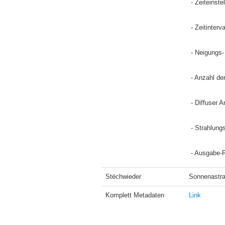
 - Zeiteins
 - Zeitinter
 - Neigungs
 - Anzahl d
 - Diffuser
 - Strahlun
 - Ausgabe-
Stëchwieder
Sonnenastra
Komplett Metadaten
Link