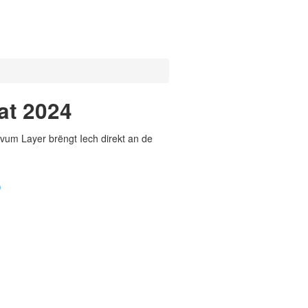
at 2024
vum Layer brëngt Iech direkt an de
)