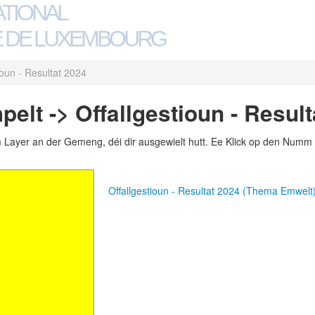
ATIONAL
 DE LUXEMBOURG
ioun - Resultat 2024
elt -> Offallgestioun - Result
m Layer an der Gemeng, déi dir ausgewielt hutt. Ee Klick op den Numm 
Offallgestioun - Resultat 2024 (Thema Emwelt