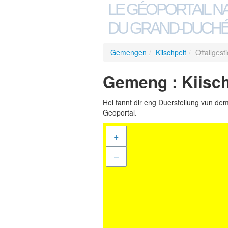
LE GÉOPORTAIL N
DU GRAND-DUCHÉ
Gemengen
/
Kiischpelt
/
Offallgest
Gemeng : Kiischp
Hei fannt dir eng Duerstellung vun de
Geoportal.
+
–