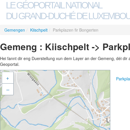
LE GÉOPORTAIL NATIONAL
DU GRAND-DUCHÉ DE LUXEMBO
Gemengen
/
Kiischpelt
/
Parkplazen fir Bongerten
Gemeng : Kiischpelt -> Parkp
Hei fannt dir eng Duerstellung vun dem Layer an der Gemeng, déi dir 
Geoportal.
+
Parkpl
–