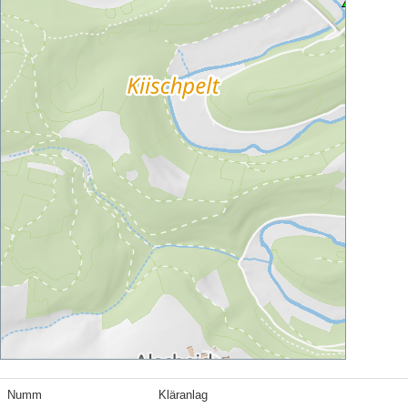
Numm
Kläranlag