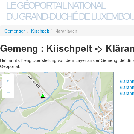
LE GÉOPORTAIL NATIONAL
DU GRAND-DUCHÉ DE LUXEMBO
Gemengen
/
Kiischpelt
/
Kläranlagen
Gemeng : Kiischpelt -> Klära
Hei fannt dir eng Duerstellung vun dem Layer an der Gemeng, déi dir 
Geoportal.
+
Kläran
Kläran
–
Kläran