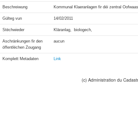
Beschreiwung
Kommunal Klaeranlagen fir déi zentral Oofwaa
Gülteg vun
14/02/2011
Stëchwieder
Kläranlag,  biologech,  
Aschränkungen fir den 
aucun
öffentlëchen Zougang
Komplett Metadaten
Link
(c) Administration du Cadast