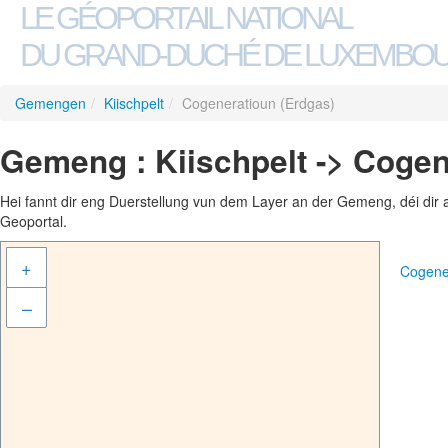
LE GÉOPORTAIL NATIONAL
DU GRAND-DUCHÉ DE LUXEMBO
Gemengen
/
Kiischpelt
/
Cogeneratioun (Erdgas)
Gemeng : Kiischpelt -> Cogen
Hei fannt dir eng Duerstellung vun dem Layer an der Gemeng, déi dir 
Geoportal.
+
Cogene
–