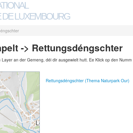
ATIONAL
 DE LUXEMBOURG
éngschter
pelt -> Rettungsdéngschter
m Layer an der Gemeng, déi dir ausgewielt hutt. Ee Klick op den Numm 
Rettungsdéngschter (Thema Naturpark Our)