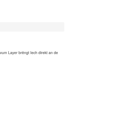
vum Layer brëngt Iech direkt an de