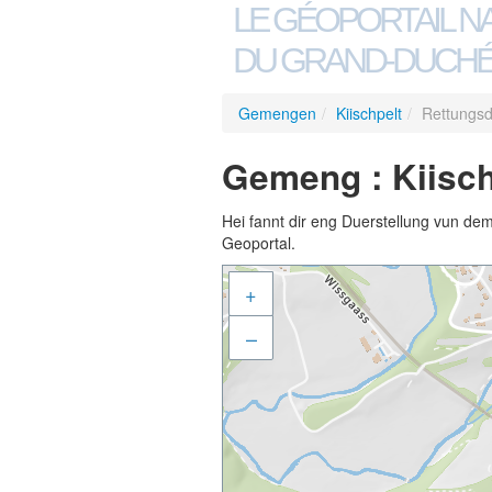
LE GÉOPORTAIL N
DU GRAND-DUCHÉ
Gemengen
/
Kiischpelt
/
Rettungsd
Gemeng : Kiisch
Hei fannt dir eng Duerstellung vun de
Geoportal.
+
–