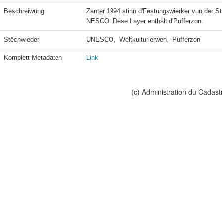
Beschreiwung
Zanter 1994 stinn d'Festungswierker vun der St
NESCO. Dëse Layer enthält d'Pufferzon.
Stëchwieder
UNESCO,  Weltkulturierwen,  Pufferzon
Komplett Metadaten
Link
(c) Administration du Cadast