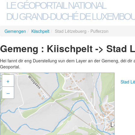
LE GÉOPORTAIL NATIONAL
DU GRAND-DUCHÉ DE LUXEMBO
Gemengen
/
Kiischpelt
/
Stad Lëtzebuerg - Pufferzon
Gemeng : Kiischpelt -> Stad L
Hei fannt dir eng Duerstellung vun dem Layer an der Gemeng, déi dir 
Geoportal.
+
Stad Lë
–