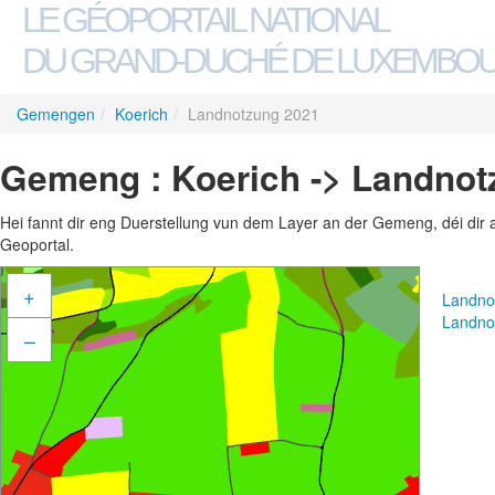
LE GÉOPORTAIL NATIONAL
DU GRAND-DUCHÉ DE LUXEMBO
Gemengen
/
Koerich
/
Landnotzung 2021
Gemeng : Koerich -> Landnot
Hei fannt dir eng Duerstellung vun dem Layer an der Gemeng, déi dir 
Geoportal.
+
Landno
Landno
–