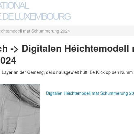
ATIONAL
 DE LUXEMBOURG
Héichtemodell mat Schummerung 2024
h -> Digitalen Héichtemodell
024
m Layer an der Gemeng, déi dir ausgewielt hutt. Ee Klick op den Numm 
Digitalen Héichtemodell mat Schummerung 2