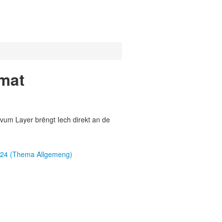
 mat
vum Layer brëngt Iech direkt an de
024 (Thema Allgemeng)