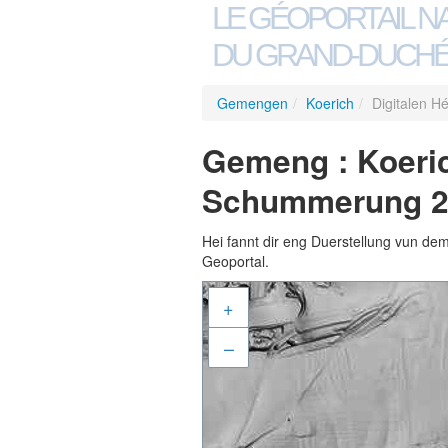
LE GÉOPORTAIL N
DU GRAND-DUCHÉ
Gemengen
/
Koerich
/
Digitalen 
Gemeng : Koeric
Schummerung 2
Hei fannt dir eng Duerstellung vun de
Geoportal.
+
–