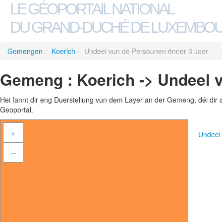
LE GÉOPORTAIL NATIONAL
DU GRAND-DUCHÉ DE LUXEMBO
Gemengen
/
Koerich
/
Undeel vun de Persounen ënner 3 Joer
Gemeng : Koerich -> Undeel 
Hei fannt dir eng Duerstellung vun dem Layer an der Gemeng, déi dir 
Geoportal.
+
Undeel
–