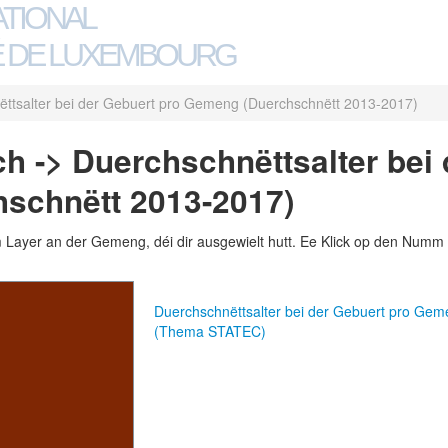
ATIONAL
 DE LUXEMBOURG
ttsalter bei der Gebuert pro Gemeng (Duerchschnëtt 2013-2017)
h -> Duerchschnëttsalter bei 
schnëtt 2013-2017)
m Layer an der Gemeng, déi dir ausgewielt hutt. Ee Klick op den Numm 
Duerchschnëttsalter bei der Gebuert pro Ge
(Thema STATEC)