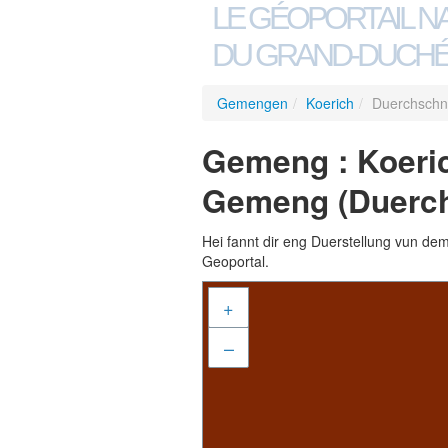
LE GÉOPORTAIL N
DU GRAND-DUCHÉ
Gemengen
/
Koerich
/
Duerchschnë
Gemeng : Koeric
Gemeng (Duerch
Hei fannt dir eng Duerstellung vun de
Geoportal.
+
–