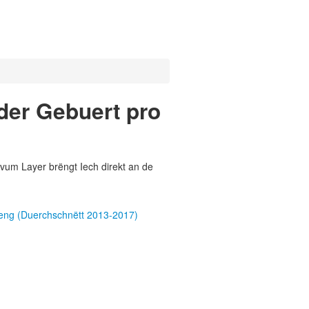
der Gebuert pro
vum Layer brëngt Iech direkt an de
meng (Duerchschnëtt 2013-2017)