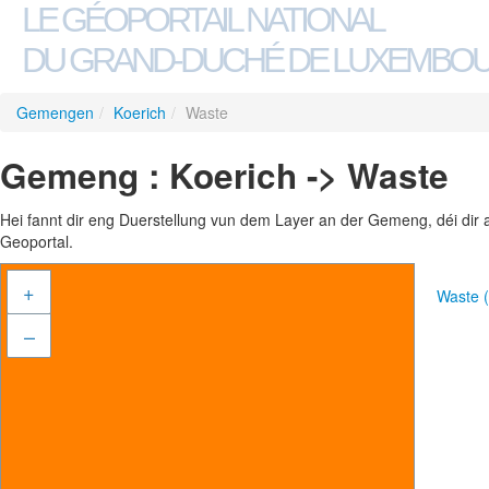
LE GÉOPORTAIL NATIONAL
DU GRAND-DUCHÉ DE LUXEMBO
Gemengen
/
Koerich
/
Waste
Gemeng : Koerich -> Waste
Hei fannt dir eng Duerstellung vun dem Layer an der Gemeng, déi dir 
Geoportal.
+
Waste 
–