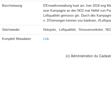
Beschreiwung
D'Emweltverwaltung huet am Joer 2018 eng Mi
eser Kampagne as den NO2 mat Hellef vun Pas
Loftqualitéit gemooss gin. Durch dës Kampagne 
n. D'Gemengen kennen sou baidroen, d'Loftquali
Stëchwieder
Hotspots,  Loftqualitéit,  Strossenverkéier,  NO
Komplett Metadaten
Link
(c) Administration du Cadast