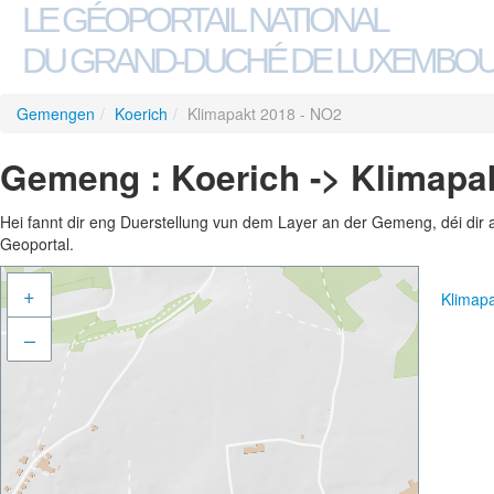
LE GÉOPORTAIL NATIONAL
DU GRAND-DUCHÉ DE LUXEMBO
Gemengen
/
Koerich
/
Klimapakt 2018 - NO2
Gemeng : Koerich -> Klimapa
Hei fannt dir eng Duerstellung vun dem Layer an der Gemeng, déi dir 
Geoportal.
+
Klimap
–