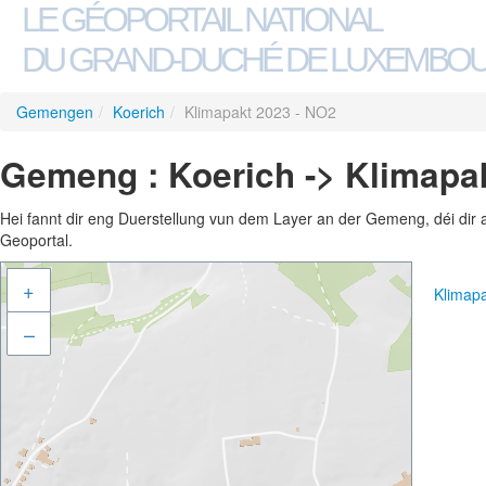
LE GÉOPORTAIL NATIONAL
DU GRAND-DUCHÉ DE LUXEMBO
Gemengen
/
Koerich
/
Klimapakt 2023 - NO2
Gemeng : Koerich -> Klimapa
Hei fannt dir eng Duerstellung vun dem Layer an der Gemeng, déi dir 
Geoportal.
+
Klimap
–