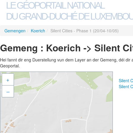
LE GÉOPORTAIL NATIONAL
DU GRAND-DUCHÉ DE LUXEMBO
Gemengen
/
Koerich
/
Silent Cities - Phase 1 (20/04-10/05)
Gemeng : Koerich -> Silent Cit
Hei fannt dir eng Duerstellung vun dem Layer an der Gemeng, déi dir 
Geoportal.
+
Silent 
Silent 
–