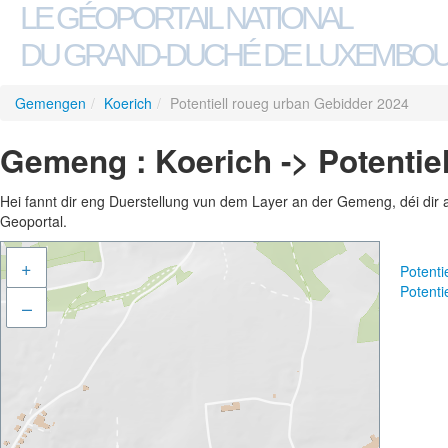
LE GÉOPORTAIL NATIONAL
DU GRAND-DUCHÉ DE LUXEMBO
Gemengen
/
Koerich
/
Potentiell roueg urban Gebidder 2024
Gemeng : Koerich -> Potentie
Hei fannt dir eng Duerstellung vun dem Layer an der Gemeng, déi dir 
Geoportal.
+
Potenti
Potenti
–