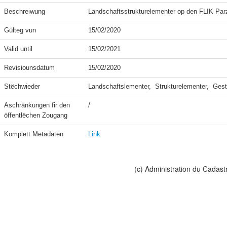
Beschreiwung
Landschaftsstrukturelementer op den FLIK Par
Gülteg vun
15/02/2020
Valid until
15/02/2021
Revisiounsdatum
15/02/2020
Stëchwieder
Landschaftslementer,  Strukturelementer,  Ges
Aschränkungen fir den 
/
öffentlëchen Zougang
Komplett Metadaten
Link
(c) Administration du Cadast