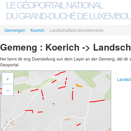
LE GÉOPORTAIL NATIONAL
DU GRAND-DUCHÉ DE LUXEMBO
Gemengen
/
Koerich
/
Landschaftsstrukturelemente
Gemeng : Koerich -> Landsch
Hei fannt dir eng Duerstellung vun dem Layer an der Gemeng, déi dir 
Geoportal.
+
Landsch
–