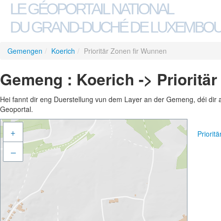
LE GÉOPORTAIL NATIONAL
DU GRAND-DUCHÉ DE LUXEMBO
Gemengen
/
Koerich
/
Prioritär Zonen fir Wunnen
Gemeng : Koerich -> Prioritä
Hei fannt dir eng Duerstellung vun dem Layer an der Gemeng, déi dir 
Geoportal.
+
Priorit
–