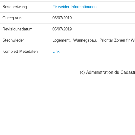
Beschreiwung
Fir weider Informatiounen...
Gülteg vun
05/07/2019
Revisiounsdatum
05/07/2019
Stëchwieder
Logement,  Wunnegsbau,  Prioritär Zonen fir 
Komplett Metadaten
Link
(c) Administration du Cadast