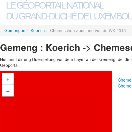
LE GÉOPORTAIL NATIONAL
DU GRAND-DUCHÉ DE LUXEMBO
Gemengen
/
Koerich
/
Chemeschen Zoustand vun de WK 2015
Gemeng : Koerich -> Chemes
Hei fannt dir eng Duerstellung vun dem Layer an der Gemeng, déi dir 
Geoportal.
+
Chemes
Chemes
–