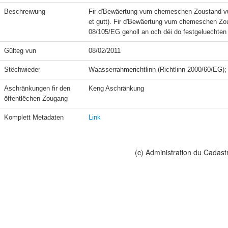
Beschreiwung
Fir d'Bewäertung vum chemeschen Zoustand vu
et gutt). Fir d'Bewäertung vum chemeschen Zous
08/105/EG geholl an och déi do festgeluechten
Gülteg vun
08/02/2011
Stëchwieder
Waasserrahmerichtlinn (Richtlinn 2000/60/EG)
Aschränkungen fir den 
Keng Aschränkung
öffentlëchen Zougang
Komplett Metadaten
Link
(c) Administration du Cadast