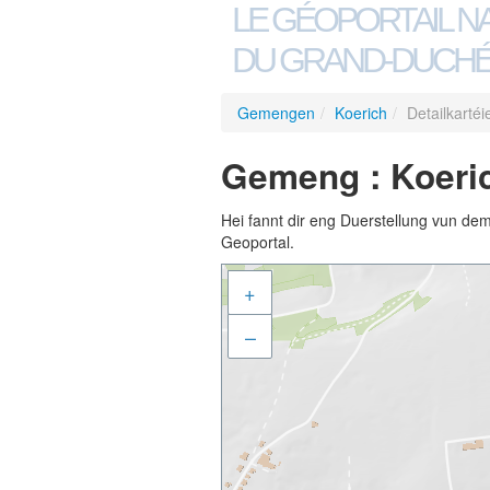
LE GÉOPORTAIL N
DU GRAND-DUCHÉ
Gemengen
/
Koerich
/
Detailkarté
Gemeng : Koeric
Hei fannt dir eng Duerstellung vun de
Geoportal.
+
–