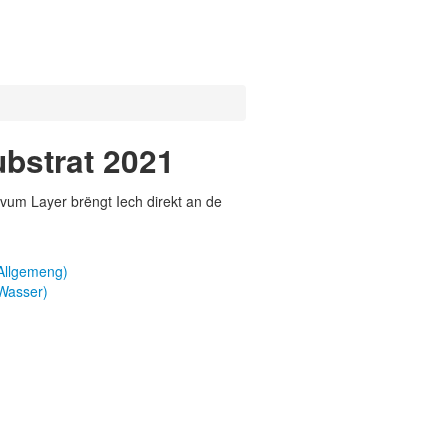
ubstrat 2021
vum Layer brëngt Iech direkt an de
Allgemeng)
 Wasser)