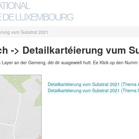
ATIONAL
 DE LUXEMBOURG
ierung vum Substrat 2021
h -> Detailkartéierung vum S
m Layer an der Gemeng, déi dir ausgewielt hutt. Ee Klick op den Numm 
Detailkartéierung vum Substrat 2021 (Thema 
Detailkartéierung vum Substrat 2021 (Thema