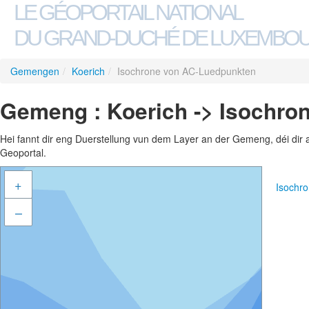
LE GÉOPORTAIL NATIONAL
DU GRAND-DUCHÉ DE LUXEMBO
Gemengen
/
Koerich
/
Isochrone von AC-Luedpunkten
Gemeng : Koerich -> Isochro
Hei fannt dir eng Duerstellung vun dem Layer an der Gemeng, déi dir 
Geoportal.
+
Isochr
–