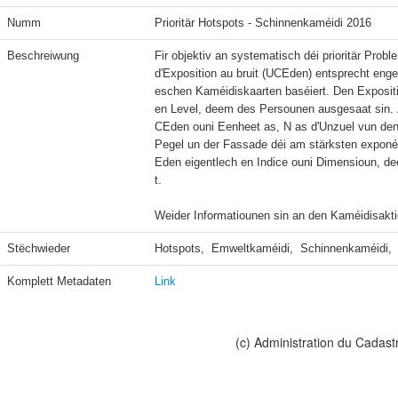
Numm
Prioritär Hotspots - Schinnenkaméidi 2016
Beschreiwung
Fir objektiv an systematisch déi prioritär Probl
d'Exposition au bruit (UCEden) entsprecht e
eschen Kaméidiskaarten baséiert. Den Expositi
en Level, deem des Persounen ausgesaat sin. 
CEden ouni Eenheet as, N as d'Unzuel vun den
Pegel un der Fassade déi am stärksten exponéi
Eden eigentlech en Indice ouni Dimensioun, d
t.

Weider Informatiounen sin an den Kaméidisakt
Stëchwieder
Hotspots,  Emweltkaméidi,  Schinnenkaméidi,  
Komplett Metadaten
Link
(c) Administration du Cadast