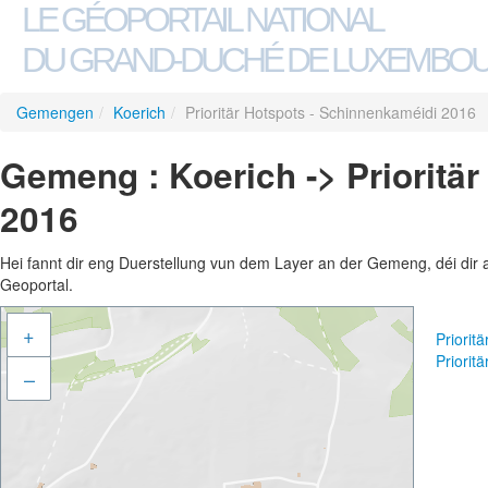
LE GÉOPORTAIL NATIONAL
DU GRAND-DUCHÉ DE LUXEMBO
Gemengen
/
Koerich
/
Prioritär Hotspots - Schinnenkaméidi 2016
Gemeng : Koerich -> Prioritä
2016
Hei fannt dir eng Duerstellung vun dem Layer an der Gemeng, déi dir 
Geoportal.
+
Priorit
Priorit
–