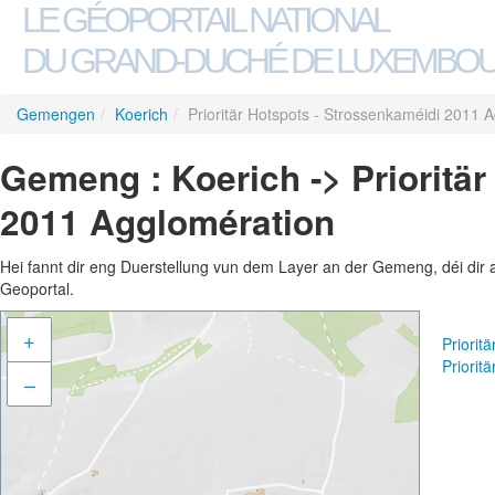
LE GÉOPORTAIL NATIONAL
DU GRAND-DUCHÉ DE LUXEMBO
Gemengen
/
Koerich
/
Prioritär Hotspots - Strossenkaméidi 2011 
Gemeng : Koerich -> Prioritä
2011 Agglomération
Hei fannt dir eng Duerstellung vun dem Layer an der Gemeng, déi dir 
Geoportal.
+
Priorit
Priorit
–