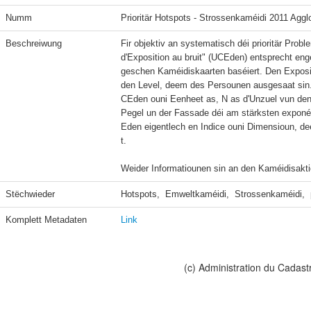
Numm
Prioritär Hotspots - Strossenkaméidi 2011 Aggl
Beschreiwung
Fir objektiv an systematisch déi prioritär Probl
d'Exposition au bruit" (UCEden) entsprecht e
geschen Kaméidiskaarten baséiert. Den Exposit
den Level, deem des Persounen ausgesaat sin.
CEden ouni Eenheet as, N as d'Unzuel vun den
Pegel un der Fassade déi am stärksten exponéi
Eden eigentlech en Indice ouni Dimensioun, d
t.

Weider Informatiounen sin an den Kaméidisakt
Stëchwieder
Hotspots,  Emweltkaméidi,  Strossenkaméidi,  p
Komplett Metadaten
Link
(c) Administration du Cadast