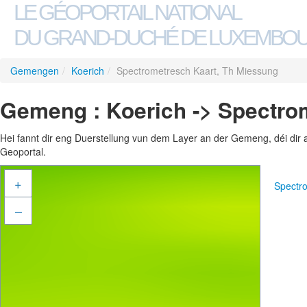
LE GÉOPORTAIL NATIONAL
DU GRAND-DUCHÉ DE LUXEMBO
Gemengen
/
Koerich
/
Spectrometresch Kaart, Th Miessung
Gemeng : Koerich -> Spectro
Hei fannt dir eng Duerstellung vun dem Layer an der Gemeng, déi dir 
Geoportal.
+
Spectr
–