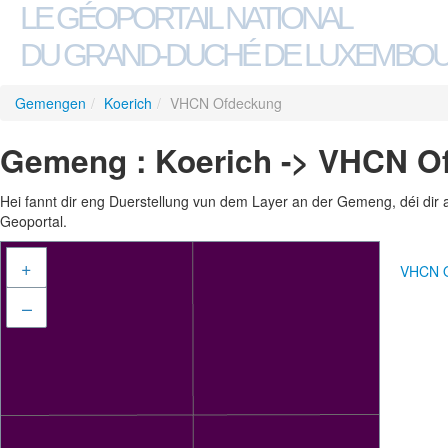
LE GÉOPORTAIL NATIONAL
DU GRAND-DUCHÉ DE LUXEMBO
Gemengen
/
Koerich
/
VHCN Ofdeckung
Gemeng : Koerich -> VHCN O
Hei fannt dir eng Duerstellung vun dem Layer an der Gemeng, déi dir 
Geoportal.
+
VHCN O
–