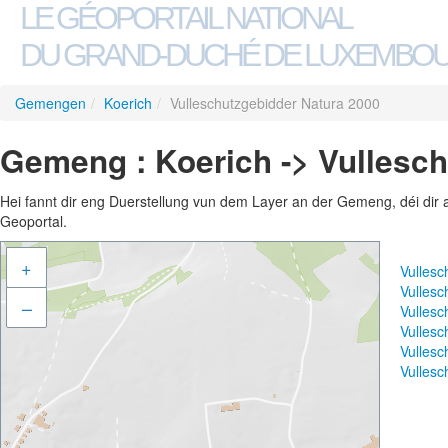
LE GÉOPORTAIL NATIONAL
DU GRAND-DUCHÉ DE LUXEMBO
Gemengen
/
Koerich
/
Vulleschutzgebidder Natura 2000
Gemeng : Koerich -> Vullesch
Hei fannt dir eng Duerstellung vun dem Layer an der Gemeng, déi dir 
Geoportal.
+
Vulles
Vulles
–
Vulles
Vulles
Vullesc
Vulles