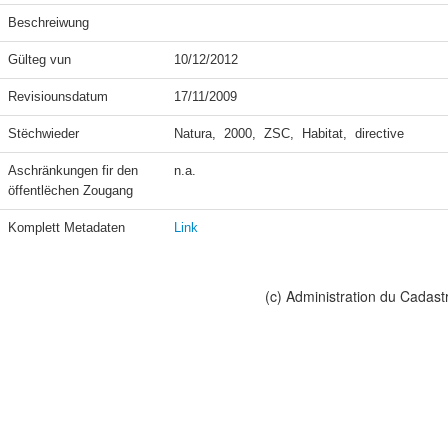
Beschreiwung
Gülteg vun
10/12/2012
Revisiounsdatum
17/11/2009
Stëchwieder
Natura,  2000,  ZSC,  Habitat,  directive
Aschränkungen fir den 
n.a.
öffentlëchen Zougang
Komplett Metadaten
Link
(c) Administration du Cadast