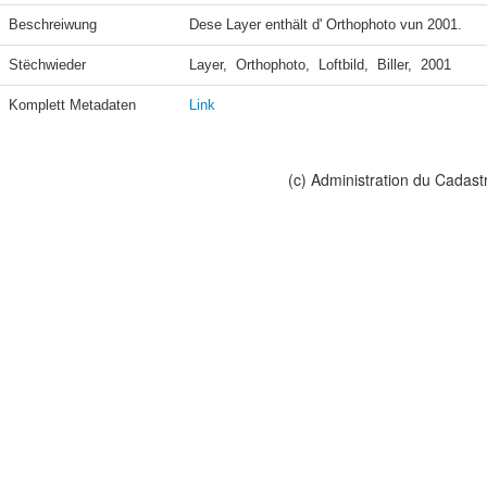
Beschreiwung
Dese Layer enthält d' Orthophoto vun 2001.
Stëchwieder
Layer,  Orthophoto,  Loftbild,  Biller,  2001
Komplett Metadaten
Link
(c) Administration du Cadast