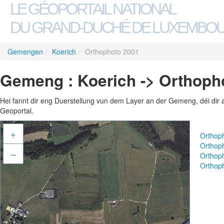
LE GÉOPORTAIL NATIONAL
DU GRAND-DUCHÉ DE LUXEMBO
Gemengen
/
Koerich
/
Orthophoto 2001
Gemeng : Koerich -> Orthoph
Hei fannt dir eng Duerstellung vun dem Layer an der Gemeng, déi dir 
Geoportal.
+
Orthop
Orthop
–
Orthop
Orthop