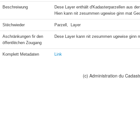
Beschreiwung
Dese Layer enthält d'Kadasterparzellen aus der
Hien kann nit zesummen ugewise ginn mat Geo
Stëchwieder
Parzell,  Layer
Aschränkungen fir den 
Dese Layer kann nit zesummen ugewise ginn m
öffentlëchen Zougang
Komplett Metadaten
Link
(c) Administration du Cadast