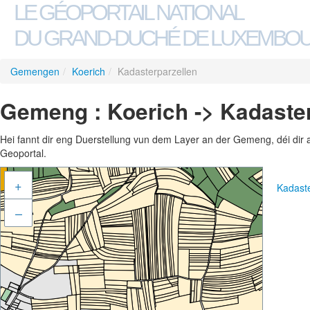
LE GÉOPORTAIL NATIONAL
DU GRAND-DUCHÉ DE LUXEMBO
Gemengen
/
Koerich
/
Kadasterparzellen
Gemeng : Koerich -> Kadaster
Hei fannt dir eng Duerstellung vun dem Layer an der Gemeng, déi dir 
Geoportal.
+
Kadast
–