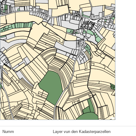
Numm
Layer vun den Kadasterparzellen