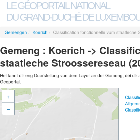
LE GÉOPORTAIL NATIONAL
DU GRAND-DUCHÉ DE LUXEMBO
Gemengen
/
Koerich
/
Classification fonctionnelle vum staatleche
Gemeng : Koerich -> Classifi
staatleche Stroossereseau (2
Hei fannt dir eng Duerstellung vun dem Layer an der Gemeng, déi dir 
Geoportal.
+
Classif
Allgem
–
Classif