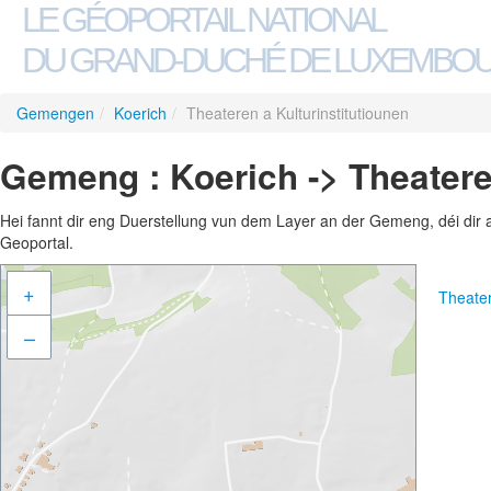
LE GÉOPORTAIL NATIONAL
DU GRAND-DUCHÉ DE LUXEMBO
Gemengen
/
Koerich
/
Theateren a Kulturinstitutiounen
Gemeng : Koerich -> Theateren
Hei fannt dir eng Duerstellung vun dem Layer an der Gemeng, déi dir 
Geoportal.
+
Theater
–