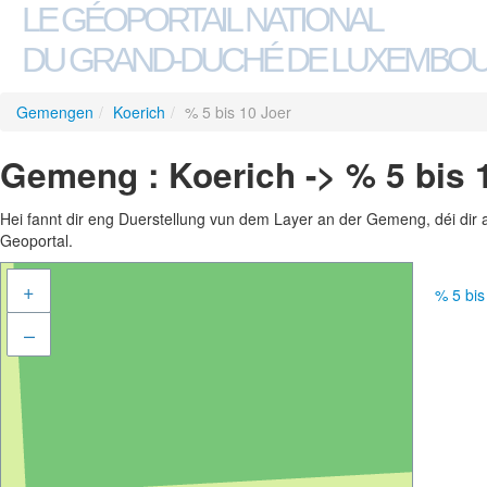
LE GÉOPORTAIL NATIONAL
DU GRAND-DUCHÉ DE LUXEMBO
Gemengen
/
Koerich
/
% 5 bis 10 Joer
Gemeng : Koerich -> % 5 bis 
Hei fannt dir eng Duerstellung vun dem Layer an der Gemeng, déi dir 
Geoportal.
+
% 5 bi
–