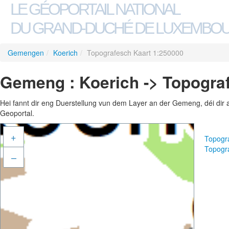
LE GÉOPORTAIL NATIONAL
DU GRAND-DUCHÉ DE LUXEMBO
Gemengen
/
Koerich
/
Topografesch Kaart 1:250000
Gemeng : Koerich -> Topogra
Hei fannt dir eng Duerstellung vun dem Layer an der Gemeng, déi dir 
Geoportal.
+
Topogr
Topogr
–