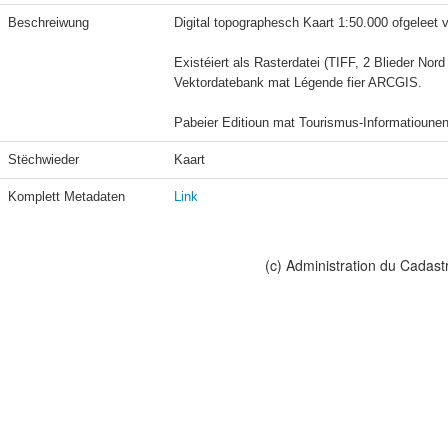
Beschreiwung
Digital topographesch Kaart 1:50.000 ofgeleet 
Existéiert als Rasterdatei (TIFF, 2 Blieder Nord 
Vektordatebank mat Légende fier ARCGIS.

Pabeier Editioun mat Tourismus-Informatioune
Stëchwieder
Kaart 
Komplett Metadaten
Link
(c) Administration du Cadast