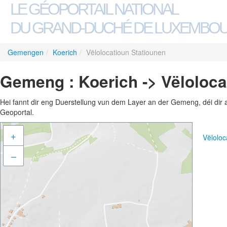
LE GÉOPORTAIL NATIONAL
DU GRAND-DUCHÉ DE LUXEMBO
Gemengen
/
Koerich
/
Vëlolocatioun Statiounen
Gemeng : Koerich -> Vëloloca
Hei fannt dir eng Duerstellung vun dem Layer an der Gemeng, déi dir 
Geoportal.
+
Vëloloc
–