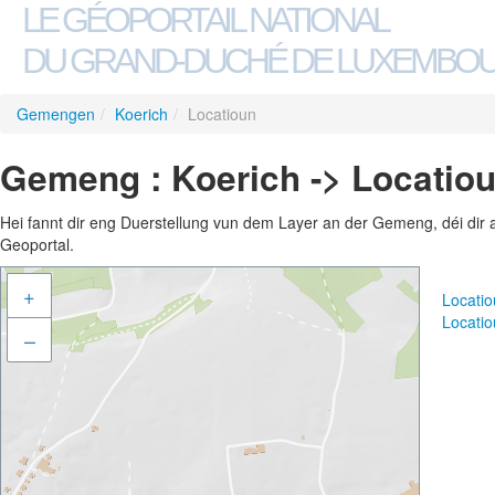
LE GÉOPORTAIL NATIONAL
DU GRAND-DUCHÉ DE LUXEMBO
Gemengen
/
Koerich
/
Locatioun
Gemeng : Koerich -> Locatio
Hei fannt dir eng Duerstellung vun dem Layer an der Gemeng, déi dir 
Geoportal.
+
Locati
Locati
–