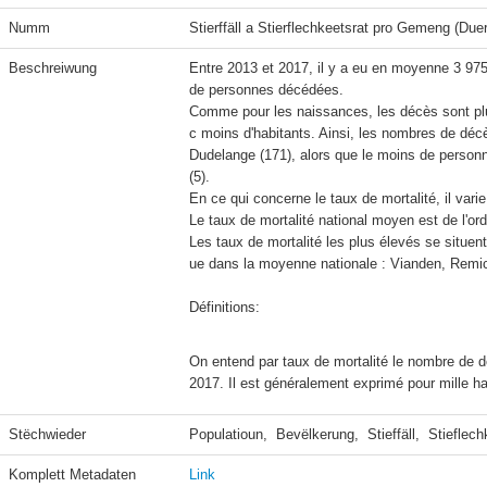
Numm
Stierffäll a Stierflechkeetsrat pro Gemeng (Du
Beschreiwung
Entre 2013 et 2017, il y a eu en moyenne 3 97
de personnes décédées.

Comme pour les naissances, les décès sont 
c moins d'habitants. Ainsi, les nombres de déc
Dudelange (171), alors que le moins de person
(5).

En ce qui concerne le taux de mortalité, il va
Le taux de mortalité national moyen est de l'ord
Les taux de mortalité les plus élevés se situ
ue dans la moyenne nationale : Vianden, Remic
Définitions:
On entend par taux de mortalité le nombre de d
2017. Il est généralement exprimé pour mille ha
Stëchwieder
Populatioun,  Bevëlkerung,  Stieffäll,  Stieflech
Komplett Metadaten
Link