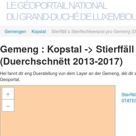
LE GÉOPORTAIL NATIONAL
DU GRAND-DUCHÉ DE LUXEMBO
Gemengen
/
Kopstal
/
Stierffäll a Stierflechkeetsrat pro Gemeng 
Gemeng : Kopstal -> Stierffäl
(Duerchschnëtt 2013-2017)
Hei fannt dir eng Duerstellung vun dem Layer an der Gemeng, déi dir 
Geoportal.
+
Stierff
STATE
–