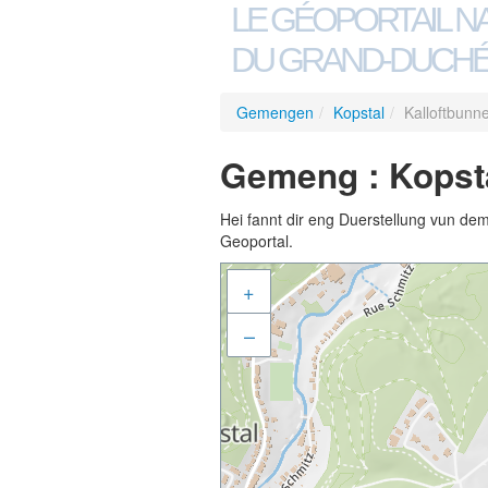
LE GÉOPORTAIL N
DU GRAND-DUCHÉ
Gemengen
/
Kopstal
/
Kalloftbunne
Gemeng : Kopstal
Hei fannt dir eng Duerstellung vun de
Geoportal.
+
–