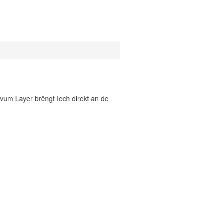
vum Layer brëngt Iech direkt an de