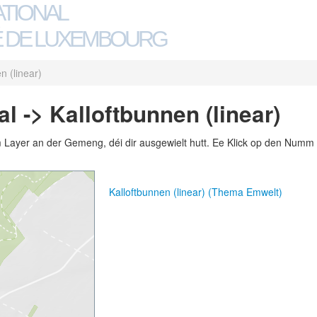
ATIONAL
 DE LUXEMBOURG
n (linear)
 -> Kalloftbunnen (linear)
m Layer an der Gemeng, déi dir ausgewielt hutt. Ee Klick op den Numm 
Kalloftbunnen (linear) (Thema Emwelt)