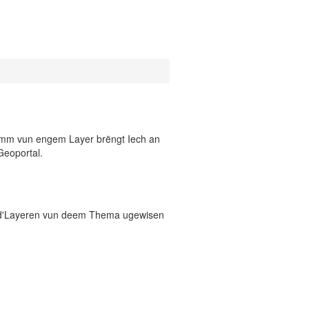
 Numm vun engem Layer brëngt Iech an
Geoportal.
 d'Layeren vun deem Thema ugewisen