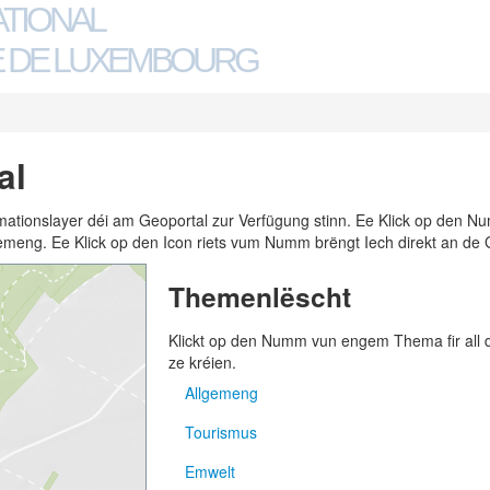
ATIONAL
 DE LUXEMBOURG
al
ormationslayer déi am Geoportal zur Verfügung stinn. Ee Klick op den
n Gemeng. Ee Klick op den Icon riets vum Numm brëngt Iech direkt an de 
Themenlëscht
Klickt op den Numm vun engem Thema fir all
ze kréien.
Allgemeng
Tourismus
Adressen
Emwelt
Gemengen