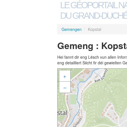
LE GÉOPORTAIL N
DU GRAND-DUCHÉ
Gemengen
/
Kopstal
Gemeng : Kopst
Hei fannt dir eng Lësch vun allen Inf
eng detailliert Siicht fir déi gewielte
+
–