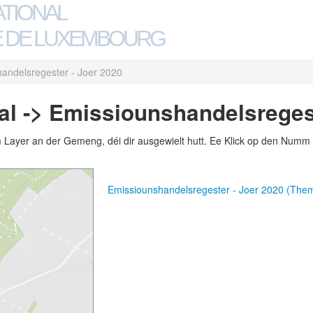
ATIONAL
 DE LUXEMBOURG
andelsregester - Joer 2020
l -> Emissiounshandelsregest
m Layer an der Gemeng, déi dir ausgewielt hutt. Ee Klick op den Numm 
Emissiounshandelsregester - Joer 2020 (The