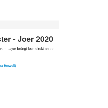
er - Joer 2020
vum Layer brëngt Iech direkt an de
ma Emwelt)