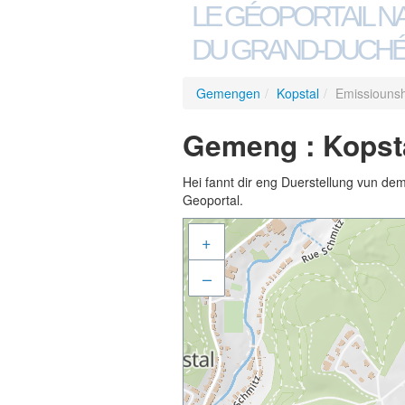
LE GÉOPORTAIL N
DU GRAND-DUCHÉ
Gemengen
/
Kopstal
/
Emissiounsh
Gemeng : Kopsta
Hei fannt dir eng Duerstellung vun de
Geoportal.
+
–