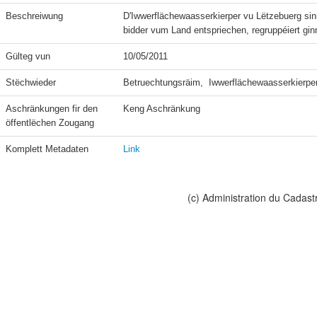
Beschreiwung
D'Iwwerflächewaasserkierper vu Lëtzebuerg s
bidder vum Land entspriechen, regruppéiert g
Gülteg vun
10/05/2011
Stëchwieder
Betruechtungsräim,  Iwwerflächewaasserkierpe
Aschränkungen fir den 
Keng Aschränkung
öffentlëchen Zougang
Komplett Metadaten
Link
(c) Administration du Cadast