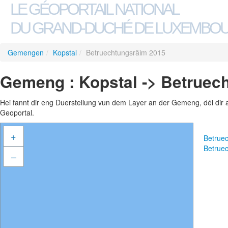
LE GÉOPORTAIL NATIONAL
DU GRAND-DUCHÉ DE LUXEMBO
Gemengen
/
Kopstal
/
Betruechtungsräim 2015
Gemeng : Kopstal -> Betruec
Hei fannt dir eng Duerstellung vun dem Layer an der Gemeng, déi dir 
Geoportal.
+
Betrue
Betrue
–