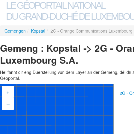
LE GÉOPORTAIL NATIONAL
DU GRAND-DUCHÉ DE LUXEMBO
Gemengen
/
Kopstal
/
2G - Orange Communications Luxembourg 
Gemeng : Kopstal -> 2G - Or
Luxembourg S.A.
Hei fannt dir eng Duerstellung vun dem Layer an der Gemeng, déi dir 
Geoportal.
+
2G - O
–