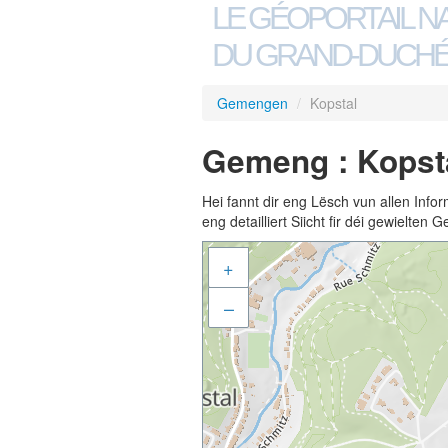
LE GÉOPORTAIL N
DU GRAND-DUCHÉ
Gemengen
/
Kopstal
Gemeng : Kopst
Hei fannt dir eng Lësch vun allen Inf
eng detailliert Siicht fir déi gewielte
+
–