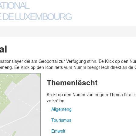
ATIONAL
 DE LUXEMBOURG
al
ormationslayer déi am Geoportal zur Verfügung stinn. Ee Klick op den
n Gemeng. Ee Klick op den Icon riets vum Numm brëngt Iech direkt an de 
Themenlëscht
Klickt op den Numm vun engem Thema fir all
ze kréien.
Allgemeng
Tourismus
Adressen
Emwelt
Gemengen