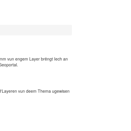
 Numm vun engem Layer brëngt Iech an
Geoportal.
 d'Layeren vun deem Thema ugewisen